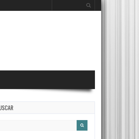
Search for:
USCAR
arch for: