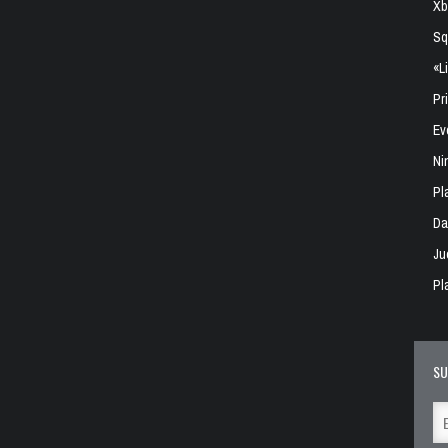
Xb
Sq
«L
Pr
Ev
Ni
Pl
Da
Ju
Pl
SU