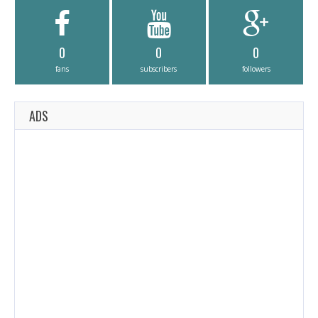
0
0
0
fans
subscribers
followers
ADS