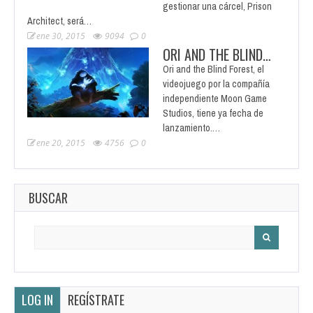
gestionar una cárcel, Prison
Architect, será…
ene 30, 2015
9094
0
ORI AND THE BLIND…
Ori and the Blind Forest, el
videojuego por la compañía
independiente Moon Game
Studios, tiene ya fecha de
lanzamiento.…
ene 20, 2015
4756
0
BUSCAR
Search
for:
LOG IN
REGÍSTRATE