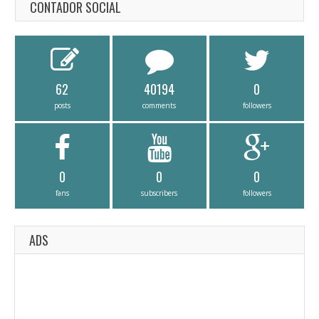
CONTADOR SOCIAL
62
40194
0
posts
comments
followers
0
0
0
fans
subscribers
followers
ADS