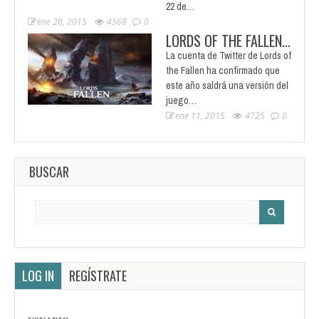
22 de…
ene 20, 2015
4568
0
LORDS OF THE FALLEN…
La cuenta de Twitter de Lords of
the Fallen ha confirmado que
este año saldrá una versión del
juego…
ene 11, 2015
4725
0
BUSCAR
Search
for:
LOG IN
REGÍSTRATE